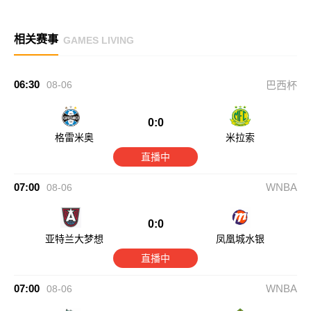
相关赛事
GAMES LIVING
06:30
08-06
巴西杯
0:0
格雷米奥
米拉索
直播中
07:00
WNBA
08-06
0:0
亚特兰大梦想
凤凰城水银
直播中
07:00
WNBA
08-06