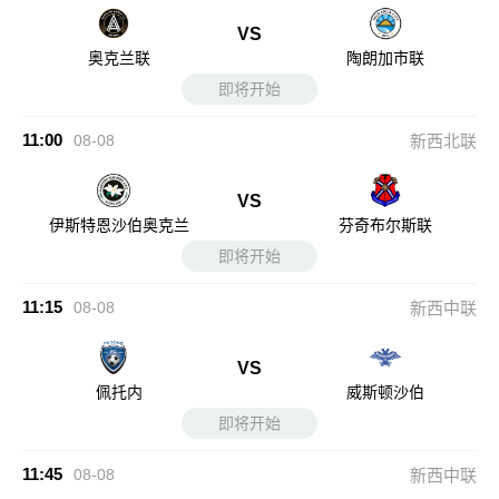
VS
奥克兰联
陶朗加市联
即将开始
11:00
08-08
新西北联
VS
伊斯特恩沙伯奥克兰
芬奇布尔斯联
即将开始
11:15
08-08
新西中联
VS
佩托内
威斯顿沙伯
即将开始
11:45
08-08
新西中联