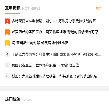
意甲资讯
HOT NEWS
更多 +
1
多特蒙德宫斗剧新篇：凯尔200万欧元分手费拉锯战内幕
2
嘘声四起的圣西罗夜：阿莱格里坦承"球迷的愤怒情有可原"
3
切-亚当斯一剑封喉 都灵客场小胜比萨
4
卡萨诺力荐两将：科莫中场适配国米 那不勒斯节拍器引双雄争夺
5
葡国记者直言：世界杯夺冠路，C罗必须让位
6
博加：尤文首球后的清晨祷告，科特迪瓦飞翼的蓝白情结
热门标签
TAGS