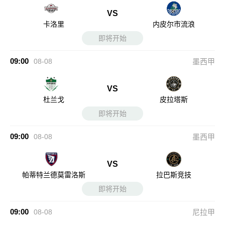
VS
卡洛里
内皮尔市流浪
即将开始
09:00
08-08
墨西甲
VS
杜兰戈
皮拉塔斯
即将开始
09:00
08-08
墨西甲
VS
帕蒂特兰德莫雷洛斯
拉巴斯竞技
即将开始
09:00
08-08
尼拉甲