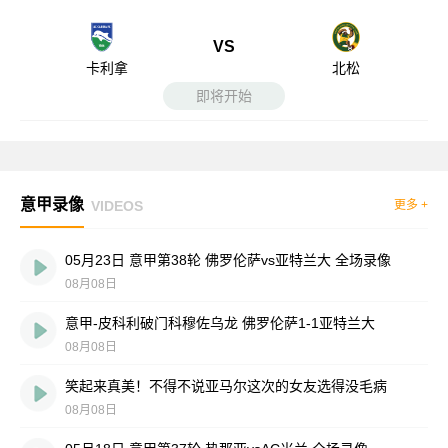
VS
卡利拿
北松
即将开始
意甲录像
VIDEOS
更多 +
05月23日 意甲第38轮 佛罗伦萨vs亚特兰大 全场录像
08月08日
意甲-皮科利破门科穆佐乌龙 佛罗伦萨1-1亚特兰大
08月08日
笑起来真美！不得不说亚马尔这次的女友选得没毛病
08月08日