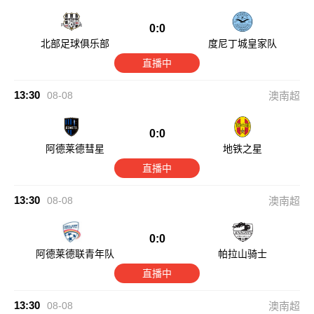
0:0
北部足球俱乐部
度尼丁城皇家队
直播中
13:30
08-08
澳南超
0:0
阿德莱德彗星
地铁之星
直播中
13:30
08-08
澳南超
0:0
阿德莱德联青年队
帕拉山骑士
直播中
13:30
08-08
澳南超