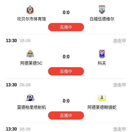
0:0
坎贝尔市体育馆
白城伍德维尔
直播中
13:30
08-08
澳南甲
0:0
阿德莱德SC
科夫
直播中
13:30
08-08
澳南甲
0:0
莫德柏里喷射机
阿德莱德眼镜蛇
直播中
13:30
08-08
澳南甲