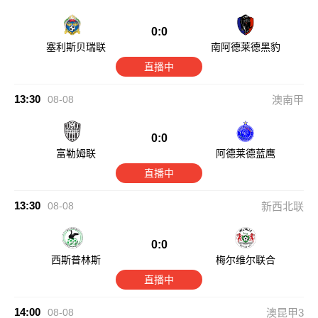
0:0
塞利斯贝瑞联
南阿德莱德黑豹
直播中
13:30
08-08
澳南甲
0:0
富勒姆联
阿德莱德蓝鹰
直播中
13:30
08-08
新西北联
0:0
西斯普林斯
梅尔维尔联合
直播中
14:00
08-08
澳昆甲3