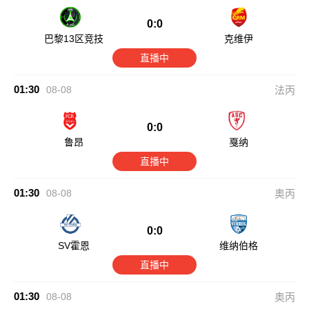
0:0
巴黎13区竞技
克维伊
直播中
01:30
08-08
法丙
0:0
鲁昂
戛纳
直播中
01:30
08-08
奥丙
0:0
SV霍恩
维纳伯格
直播中
01:30
08-08
奥丙