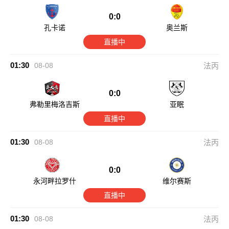
0:0
孔卡诺
奥兰斯
直播中
01:30
08-08
法丙
0:0
弗勒里梅洛吉斯
亚眠
直播中
01:30
08-08
法丙
0:0
永河畔拉罗什
维尔赛斯
直播中
01:30
08-08
法丙