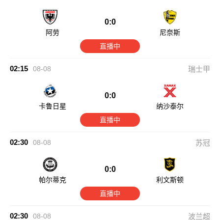
0:0
阿劳
尼奈斯
直播中
02:15
08-08
瑞士甲
0:0
卡鲁日星
纳沙泰尔
直播中
02:30
08-08
苏冠
0:0
帕尔蒂克
利文斯顿
直播中
02:30
08-08
波兰超