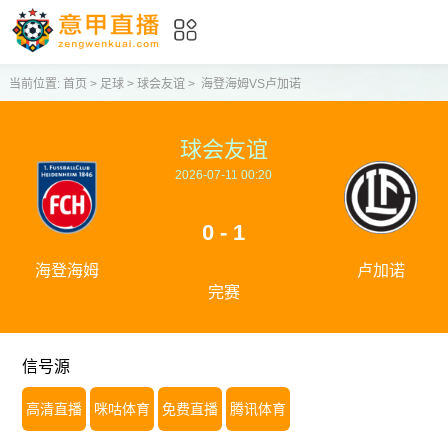
当前位置:
首页
>
足球
>
球会友谊
>
海登海姆VS卢加诺
球会友谊
2026-07-11 00:20
0 - 1
海登海姆
卢加诺
完赛
信号源
高清直播
咪咕体育
免费直播
腾讯体育