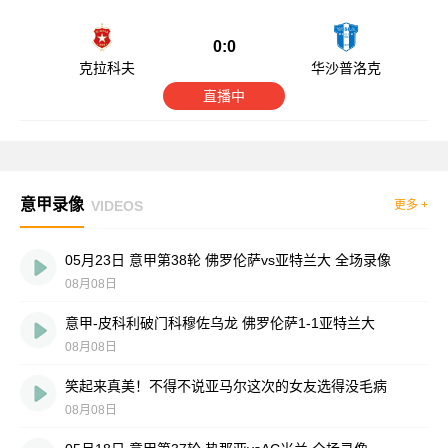
0:0
克拉科夫
华沙普洛克
直播中
意甲录像
VIDEOS
更多 +
05月23日 意甲第38轮 佛罗伦萨vs亚特兰大 全场录像
08月08日
意甲-皮科利破门科穆佐乌龙 佛罗伦萨1-1亚特兰大
08月08日
笑起来真美！不得不说亚马尔这次的女友选得没毛病
08月08日