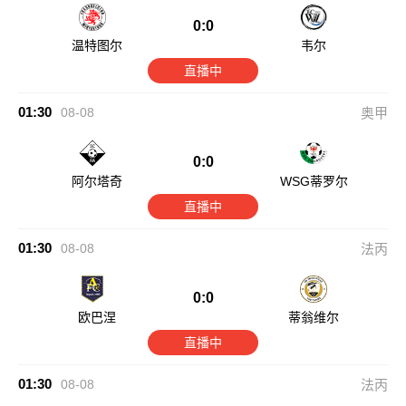
0:0
温特图尔
韦尔
直播中
01:30
08-08
奥甲
0:0
阿尔塔奇
WSG蒂罗尔
直播中
01:30
08-08
法丙
0:0
欧巴涅
蒂翁维尔
直播中
01:30
08-08
法丙