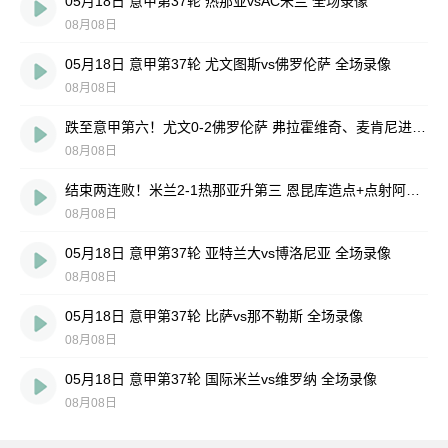
05月18日 意甲第37轮 热那亚vsAC米兰 全场录像
08月08日
05月18日 意甲第37轮 尤文图斯vs佛罗伦萨 全场录像
08月08日
跌至意甲第六！尤文0-2佛罗伦萨 弗拉霍维奇、麦肯尼进球被吹
08月08日
结束两连败！米兰2-1热那亚升第三 恩昆库造点+点射阿特卡梅破门
08月08日
05月18日 意甲第37轮 亚特兰大vs博洛尼亚 全场录像
08月08日
05月18日 意甲第37轮 比萨vs那不勒斯 全场录像
08月08日
05月18日 意甲第37轮 国际米兰vs维罗纳 全场录像
08月08日