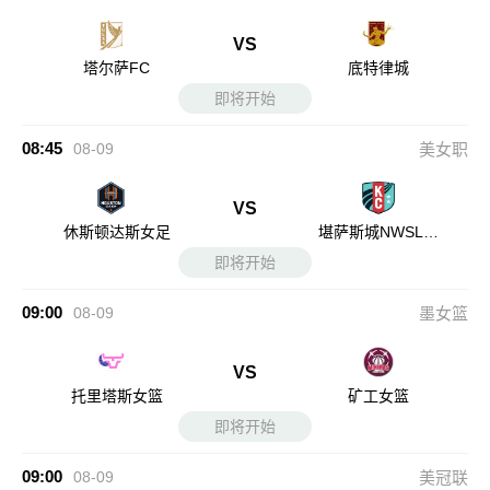
VS
塔尔萨FC
底特律城
即将开始
08:45
08-09
美女职
VS
休斯顿达斯女足
堪萨斯城NWSL女
足
即将开始
09:00
08-09
墨女篮
VS
托里塔斯女篮
矿工女篮
即将开始
09:00
08-09
美冠联