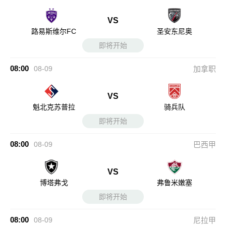
VS
路易斯维尔FC
圣安东尼奥
即将开始
08:00
08-09
加拿职
VS
魁北克苏普拉
骑兵队
即将开始
08:00
08-09
巴西甲
VS
博塔弗戈
弗鲁米嫩塞
即将开始
08:00
08-09
尼拉甲