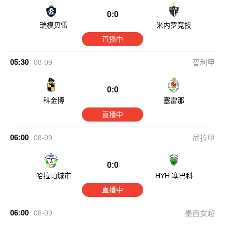
0:0
瑞模贝雷
米内罗竞技
直播中
05:30
08-09
智利甲
0:0
科金博
塞雷那
直播中
06:00
08-09
尼拉甲
0:0
哈拉帕城市
HYH 塞巴科
直播中
06:00
08-09
墨西女超