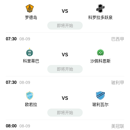
VS
罗德岛
科罗拉多跃泉
即将开始
07:30
08-09
巴西甲
VS
科里蒂巴
沙佩科恩斯
即将开始
07:30
08-09
玻利甲
VS
欧若拉
玻利瓦尔
即将开始
08:00
08-09
美冠联