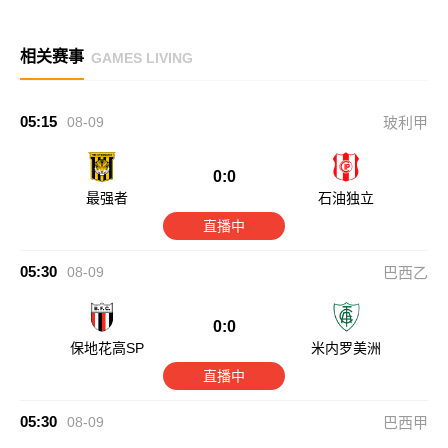
相关赛事
GAMES LIVING
05:15
08-09
玻利甲
0:0
最强者
石油独立
直播中
05:30
08-09
巴西乙
0:0
保地花高SP
米内罗美洲
直播中
05:30
08-09
巴西甲