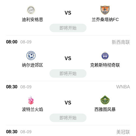
VS
迪利安格恩
兰乔桑塔纳FC
即将开始
08:00
08-09
新西南联
VS
纳尔逊郊区
克赖斯特彻奇联
即将开始
08:30
WNBA
08-09
VS
波特兰火焰
西雅图风暴
即将开始
08:30
08-09
美冠联