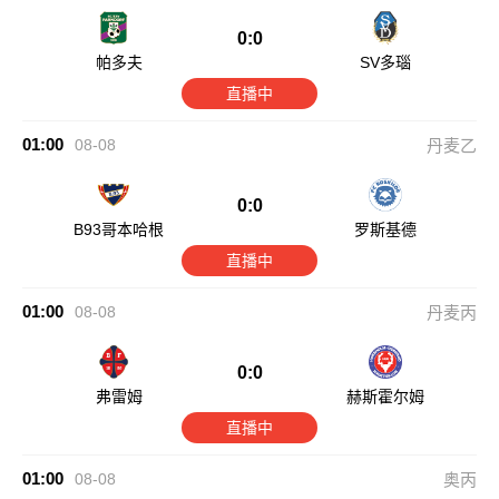
0:0
帕多夫
SV多瑙
直播中
01:00
08-08
丹麦乙
0:0
B93哥本哈根
罗斯基德
直播中
01:00
08-08
丹麦丙
0:0
弗雷姆
赫斯霍尔姆
直播中
01:00
08-08
奥丙