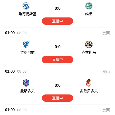
0:0
桑德捷斯基
维堡
直播中
01:00
08-08
奥丙
0:0
罗格尼兹
克林斯马
直播中
01:00
08-08
奥丙
0:0
曼斯多夫
雷欧贝多夫
直播中
01:00
08-08
奥丙