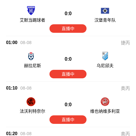
0:0
艾默当踢球者
汉堡青年队
直播中
01:00
08-08
捷丙
0:0
赫拉尼斯
乌尼邱夫
直播中
01:10
08-08
奥丙
0:0
法沃利特奈尔
维也纳维多利亚
直播中
01:20
08-08
奥丙