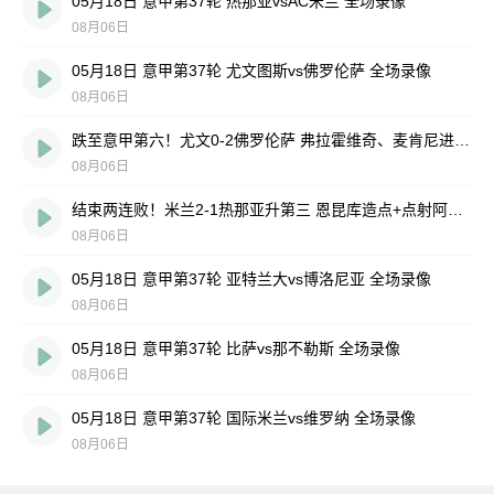
05月18日 意甲第37轮 热那亚vsAC米兰 全场录像
08月06日
05月18日 意甲第37轮 尤文图斯vs佛罗伦萨 全场录像
08月06日
跌至意甲第六！尤文0-2佛罗伦萨 弗拉霍维奇、麦肯尼进球被吹
08月06日
结束两连败！米兰2-1热那亚升第三 恩昆库造点+点射阿特卡梅破门
08月06日
05月18日 意甲第37轮 亚特兰大vs博洛尼亚 全场录像
08月06日
05月18日 意甲第37轮 比萨vs那不勒斯 全场录像
08月06日
05月18日 意甲第37轮 国际米兰vs维罗纳 全场录像
08月06日