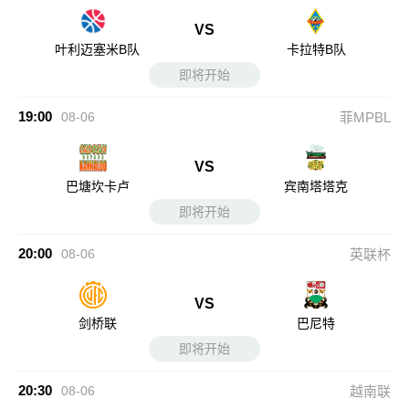
VS
叶利迈塞米B队
卡拉特B队
即将开始
19:00
08-06
菲MPBL
VS
巴塘坎卡卢
宾南塔塔克
即将开始
20:00
08-06
英联杯
VS
剑桥联
巴尼特
即将开始
20:30
08-06
越南联