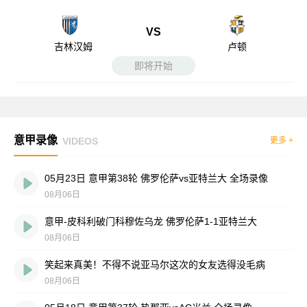
VS
吉林汉姆
卢顿
即将开始
意甲录像
VIDEOS
更多 +
05月23日 意甲第38轮 佛罗伦萨vs亚特兰大 全场录像
08月06日
意甲-皮科利破门科穆佐乌龙 佛罗伦萨1-1亚特兰大
08月06日
笑起来真美！不得不说亚马尔这次的女友选得没毛病
08月06日