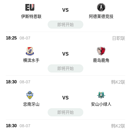
VS
伊斯特恩联
阿德莱德竞技
即将开始
18:25
08-07
日职联
VS
横滨水手
鹿岛鹿角
即将开始
18:30
08-07
韩K2联
VS
忠南牙山
安山小绿人
即将开始
18:30
08-07
韩K2联