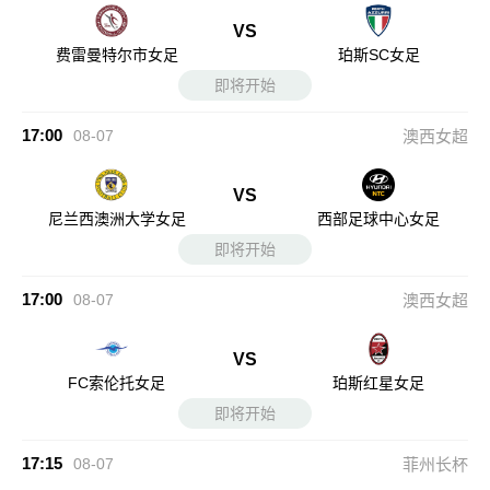
VS
费雷曼特尔市女足
珀斯SC女足
即将开始
17:00
08-07
澳西女超
VS
尼兰西澳洲大学女足
西部足球中心女足
即将开始
17:00
08-07
澳西女超
VS
FC索伦托女足
珀斯红星女足
即将开始
17:15
08-07
菲州长杯