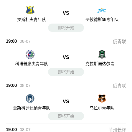
VS
罗斯杜夫青年队
圣彼德斯堡青年队
即将开始
19:00
08-07
俄青联
VS
科诺普廖夫青年队
克拉斯诺达尔青年
队
即将开始
19:00
08-07
俄青联
VS
莫斯科罗迪纳青年队
乌拉尔青年队
即将开始
19:00
08-07
菲州长杯