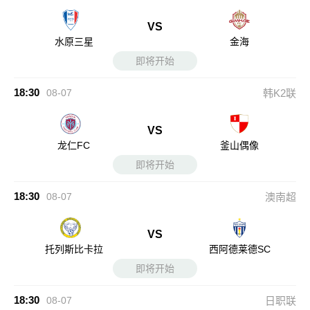
VS
水原三星
金海
即将开始
18:30
08-07
韩K2联
VS
龙仁FC
釜山偶像
即将开始
18:30
08-07
澳南超
VS
托列斯比卡拉
西阿德莱德SC
即将开始
18:30
08-07
日职联