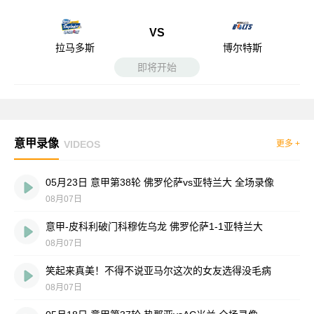
VS
拉马多斯
博尔特斯
即将开始
意甲录像
VIDEOS
更多 +
05月23日 意甲第38轮 佛罗伦萨vs亚特兰大 全场录像
08月07日
意甲-皮科利破门科穆佐乌龙 佛罗伦萨1-1亚特兰大
08月07日
笑起来真美！不得不说亚马尔这次的女友选得没毛病
08月07日