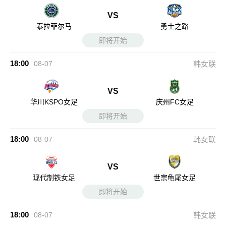
VS
泰拉菲尔马
勇士之路
即将开始
18:00
08-07
韩女联
VS
华川KSPO女足
庆州FC女足
即将开始
18:00
08-07
韩女联
VS
现代制铁女足
世宗龟尾女足
即将开始
18:00
08-07
韩女联