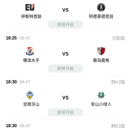
VS
伊斯特恩联
阿德莱德竞技
即将开始
18:25
08-07
日职联
VS
横滨水手
鹿岛鹿角
即将开始
18:30
08-07
韩K2联
VS
忠南牙山
安山小绿人
即将开始
18:30
08-07
韩K2联