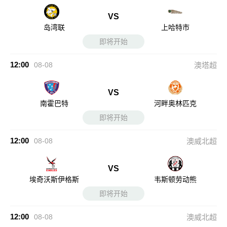
VS
岛湾联
上哈特市
即将开始
12:00
08-08
澳塔超
VS
南霍巴特
河畔奥林匹克
即将开始
12:00
08-08
澳威北超
VS
埃奇沃斯伊格斯
韦斯顿劳动熊
即将开始
12:00
08-08
澳威北超