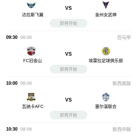
VS
达拉斯飞翼
金州女武神
即将开始
09:30
08-08
巴马甲
VS
FC旧金山
埃雷拉足球俱乐部
即将开始
10:00
08-08
新西南联
VS
瓦纳卡AFC
塞尔温联合
即将开始
10:30
08-08
新西中联