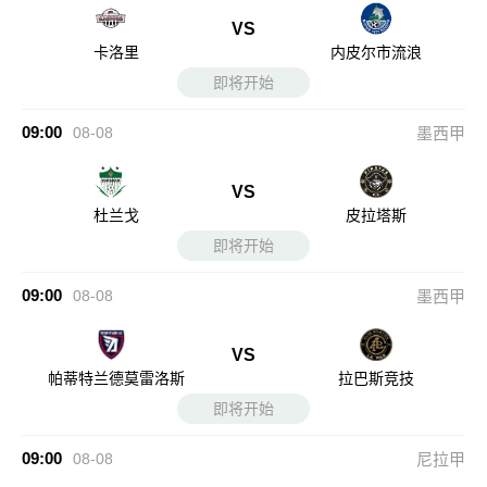
VS
卡洛里
内皮尔市流浪
即将开始
09:00
08-08
墨西甲
VS
杜兰戈
皮拉塔斯
即将开始
09:00
08-08
墨西甲
VS
帕蒂特兰德莫雷洛斯
拉巴斯竞技
即将开始
09:00
08-08
尼拉甲