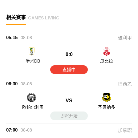
相关赛事
GAMES LIVING
05:15
08-08
玻利甲
0:0
学术DB
瓜比拉
直播中
06:30
08-08
巴西乙
VS
欧帕尔利奥
圣贝纳多
即将开始
07:00
08-08
加拿职