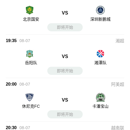
VS
北京国安
深圳新鹏城
即将开始
19:35
08-07
湘超
VS
岳阳队
湘潭队
即将开始
20:00
08-07
阿美超
VS
休尼克FC
卡潘宝山
即将开始
20:30
08-07
越南联