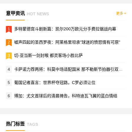
意甲资讯
HOT NEWS
更多 +
1
多特蒙德宫斗剧新篇：凯尔200万欧元分手费拉锯战内幕
2
嘘声四起的圣西罗夜：阿莱格里坦承"球迷的愤怒情有可原"
3
切-亚当斯一剑封喉 都灵客场小胜比萨
4
卡萨诺力荐两将：科莫中场适配国米 那不勒斯节拍器引双雄争夺
5
葡国记者直言：世界杯夺冠路，C罗必须让位
6
博加：尤文首球后的清晨祷告，科特迪瓦飞翼的蓝白情结
热门标签
TAGS