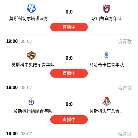
0:0
莫斯科切尔塔诺沃青年
喀山鲁宾青年队
队
直播中
19:00
08-07
俄青联
0:0
莫斯科中央陆军青年队
马哈奇卡拉青年队
直播中
19:00
08-07
俄青联
0:0
莫斯科迪纳摩青年队
莫斯科火车头青年
队
直播中
19:00
08-07
俄青联