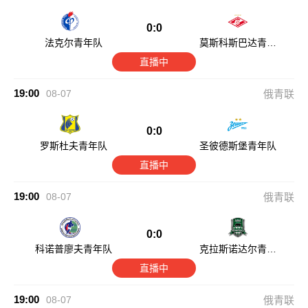
0:0
法克尔青年队
莫斯科斯巴达青年
队
直播中
19:00
08-07
俄青联
0:0
罗斯杜夫青年队
圣彼德斯堡青年队
直播中
19:00
08-07
俄青联
0:0
科诺普廖夫青年队
克拉斯诺达尔青年
队
直播中
19:00
08-07
俄青联