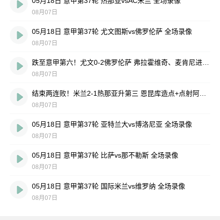
05月18日 意甲第37轮 热那亚vsAC米兰 全场录像
08月07日
05月18日 意甲第37轮 尤文图斯vs佛罗伦萨 全场录像
08月07日
跌至意甲第六！尤文0-2佛罗伦萨 弗拉霍维奇、麦肯尼进球被吹
08月07日
结束两连败！米兰2-1热那亚升第三 恩昆库造点+点射阿特卡梅破门
08月07日
05月18日 意甲第37轮 亚特兰大vs博洛尼亚 全场录像
08月07日
05月18日 意甲第37轮 比萨vs那不勒斯 全场录像
08月07日
05月18日 意甲第37轮 国际米兰vs维罗纳 全场录像
08月07日