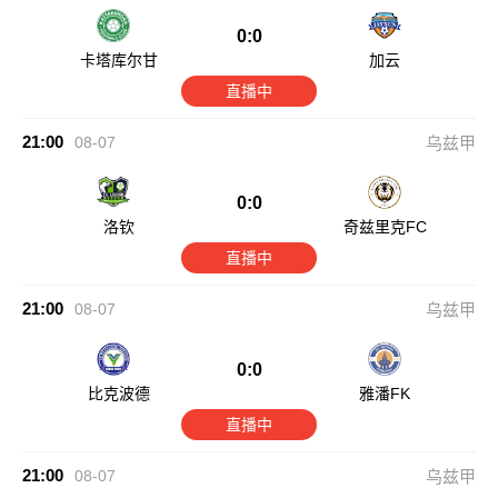
0:0
卡塔库尔甘
加云
直播中
21:00
08-07
乌兹甲
0:0
洛钦
奇兹里克FC
直播中
21:00
08-07
乌兹甲
0:0
比克波德
雅潘FK
直播中
21:00
08-07
乌兹甲