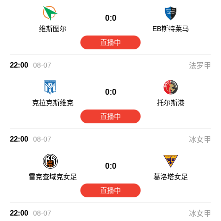
0:0
维斯图尔
EB斯特莱马
直播中
22:00
08-07
法罗甲
0:0
克拉克斯维克
托尔斯港
直播中
22:00
08-07
冰女甲
0:0
雷克查域克女足
葛洛塔女足
直播中
22:00
08-07
冰女甲