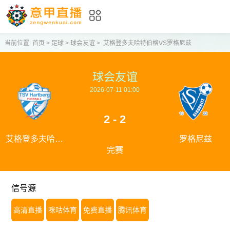
当前位置:
首页
>
足球
>
球会友谊
>
艾格登多夫哈特伯格VS罗格尼兹
球会友谊
2026-07-11 01:00
2 - 2
艾格登多夫哈特
罗格尼兹
完赛
伯格
信号源
高清直播
咪咕体育
免费直播
腾讯体育